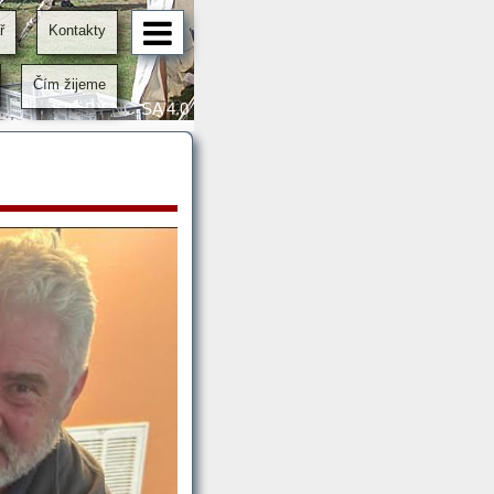
ř
Kontakty
Čím žijeme
CC BY-NC-SA 4.0