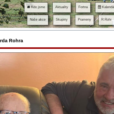
Kdo jsme
Aktuality
Fortna
Kalendá
který neumí plakat, je barbar.
který se neumí smát, je trouba.
Naše akce
Skupiny
Prameny
R.Rohr
hr
arda Rohra