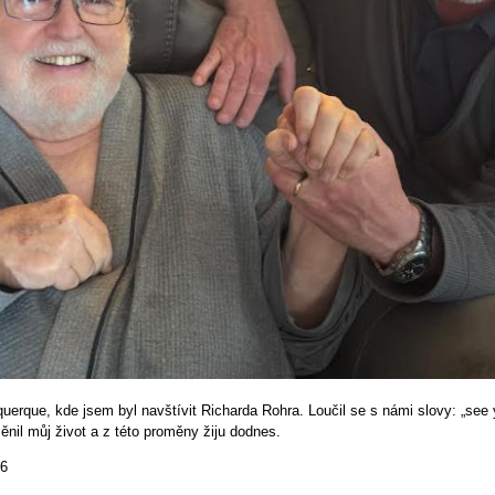
querque, kde jsem byl navštívit Richarda Rohra. Loučil se s námi slovy: „see 
měnil můj život a z této proměny žiju dodnes.
26