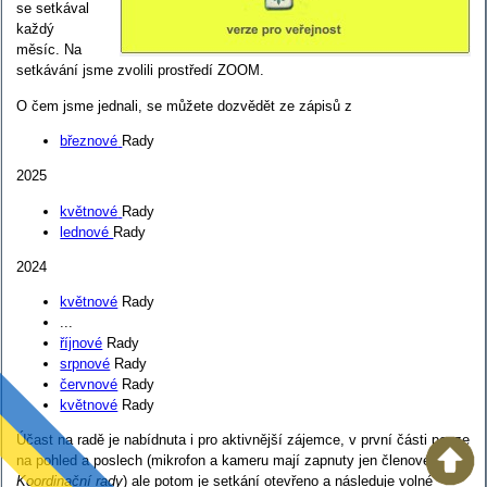
se setkával
každý
měsíc. Na
setkávání jsme zvolili prostředí ZOOM.
O čem jsme jednali, se můžete dozvědět ze zápisů z
březnové
Rady
2025
květnové
Rady
lednové
Rady
2024
květnové
Rady
...
říjnové
Rady
srpnové
Rady
červnové
Rady
květnové
Rady
Účast na radě je nabídnuta i pro aktivnější zájemce, v první části pouze
na pohled a poslech (mikrofon a kameru mají zapnuty jen členové
Koordinační rady
)
ale potom je setkání otevřeno a následuje volné