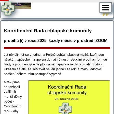
Koordinační Rada chlapské komunity
probíhá (i) v roce 2025 každý měsíc v prostředí ZOOM
Již několik let se v lednu na Fortně schází skupina mužů, kteří jsou
nějakým způsobem zapojeni do naší činosti. Setkání probíhají formou
Rady a jsou neobyčejně plodná na nápady a úkoly pro další období.
Ukázalo se ale, že setkávat se jen jednou za rok je málo, lednové
nadšení během roku postupně vyprchá.
A tak jsme
se rozhodli
vyčllenit
menší dělný
počet -
Koordinační
radu -
aby