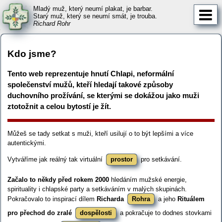
Mladý muž, který neumí plakat, je barbar.
Starý muž, který se neumí smát, je trouba.
Richard Rohr
Kdo jsme?
Tento web reprezentuje hnutí Chlapi, neformální
společenství mužů, kteří hledají takové způsoby
duchovního prožívání, se kterými se dokážou jako muži
ztotožnit a celou bytostí je žít.
Můžeš se tady setkat s muži, kteří usilují o to být lepšími a více
autentickými.
Vytváříme jak reálný tak virtuální
prostor
pro setkávání.
Začalo to někdy před rokem 2000
hledáním mužské energie,
spirituality i chlapské party a setkáváním v malých skupinách.
Pokračovalo to inspirací dílem
Richarda
Rohra
a jeho
Rituálem
pro přechod do zralé
dospělosti
a pokračuje to dodnes stovkami