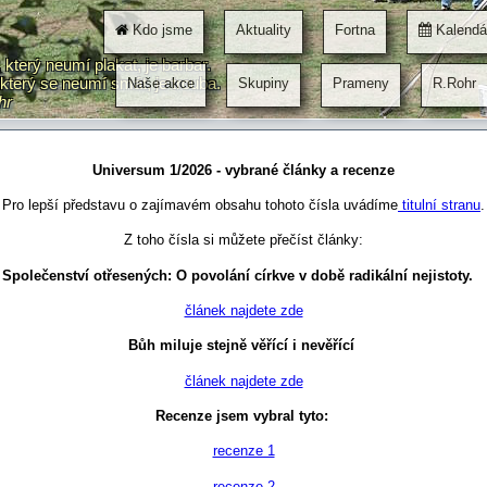
é články a recenze Pro lepší představu o zajímavém obsahu tohoto čísla uvá
íst články: Synodální církev: deset kamínků aneb kde nás bota tlačí. článe
Kdo jsme
Aktuality
Fortna
Kalendá
te zde Homo semper maior: člověk v době AI článek najdete zde Recenze js
který neumí plakat, je barbar.
který se neumí smát, je trouba.
Naše akce
Skupiny
Prameny
R.Rohr
hr
Universum 1/2026 - vybrané články a recenze
Pro lepší představu o zajímavém obsahu tohoto čísla uvádíme
titulní stranu
.
Z toho čísla si můžete přečíst články:
Společenství otřesených: O povolání církve v době radikální nejistoty.
článek najdete zde
Bůh miluje stejně věřící i nevěřící
článek najdete zde
Recenze jsem vybral tyto:
recenze 1
recenze 2