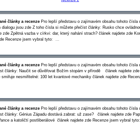
rané články a recenze
Pro lepší představu o zajímavém obsahu tohoto čísla u
dialogu jsou zde Z toho čísla si můžete přečíst články: Rusko chce ovládnou
de Zpětná vazba v církvi: dar, který nahání strach? článek najdete zde Ko
zde Recenze jsem vybral tyto: …
rané články a recenze
Pro lepší představu o zajímavém obsahu tohoto čísla u
číst články: Naučit se důvěřovat Božím stopám v přírodě článek najdete zd
 smiřuje nesmiřitelné: 100 let kvantové mechaniky článek najdete zde Recen
rané články a recenze
Pro lepší představu o zajímavém obsahu tohoto čísla u
číst články: Génius Západu dostává zabrat: už zase? článek najdete zde Pa
Vance a katoličtí postliberálové článek najdete zde Recenze jsem vybral tyt