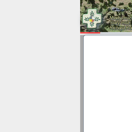
Universum 2/2026 - vybran
toho čísla si můžete přeč
gramotnost článek najde
Mladý muž, 
…
Starý muž, 
Richard Ro