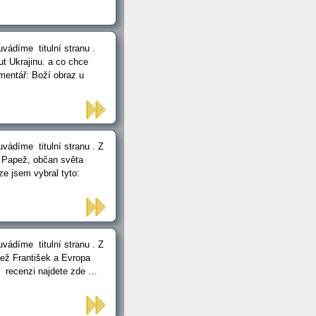
vádíme titulní stranu .
t Ukrajinu. a co chce
mentář: Boží obraz u
vádíme titulní stranu . Z
e Papež, občan světa
ze jsem vybral tyto:
vádíme titulní stranu . Z
pež František a Evropa
o: recenzi najdete zde …