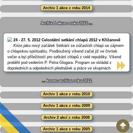
Archiv 1 akce z roku 2014
Archiv 1 akce z roku 2012 ...
24 - 27. 5. 2012 Celostátní setkání chlapů 2012 v Křižanově
Krize jako nový začátek
Setkání se zúčastnili chlapi se zájmem
o chlapskou spiritualitu. Prodloužený víkend začal již ve čtvrtek
večer a byl příležitostí pro setkání chlapů z celé republiky. Víkend
proběhl pod vedením P. Petra Glogara. Program se skládal z
dopoledních a odpoledních přednášek a práce ve skupinách.
Sobotní odpoledne bylo věnováno sportovně-relaxačnímu
programu. Témata … ...
... konec archivu roku 2012
Archiv 1 akce z roku 2010
Archiv 1 akce z roku 2009
Archiv 2 akcí z roku 2008
Archiv 1 akce z roku 2005