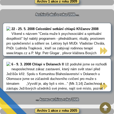
Archiv 1 akce z roku 2009
Archiv 2 akcí z roku 2008 ...
22 - 25. 5. 2008 Celostátní setkání chlapů Křižanov 2008
Víkend s názvem "Cesta muže k psychosociální a spirituální
dospělosti" byl nabitý programem - přednáškami, rituály, prostorem
pro společenství a sdílení se. Lektory byli MUDr. Vladislav Chvála,
PhDr. Ludmila Trapková , kteří se zabývají rodinnou terapií
www.lirtaps.cz a P. Mgr. Petr Glogar , převor kláštera Bosých
karmelitánů ve Slaném. Chlapské setkání v Křižanově bylo skvělé,
nemám slov. Sešlo se … ...
6 - 9. 3. 2008 Chlapi v Dolanech II
Už podruhé jsme se rozhodli
neuposlechnout zákaz zastavení, který nám svět staví před
Ježíšův kříž. Spolu s Komunitou Blahoslavenství v Dolanech u
Olomouce jsme se zúčastnili duchovního cvičení pro muže s
tématem „Vyvolil je, aby byli s ním...“ (Mk 3,14) Zaslechnout v
zástupu Ježíšových učedníků své jméno, najít své místo, poznat
hlouběji, kdo jsem a jaké je mé poslání... " Nebylo nás … ...
... konec archivu roku 2008
Archiv 1 akce z roku 2005