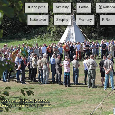
Kdo jsme
Aktuality
Fortna
Kalendá
Naše akce
Skupiny
Prameny
R.Rohr
který neumí plakat, je barbar.
který se neumí smát, je trouba.
hr