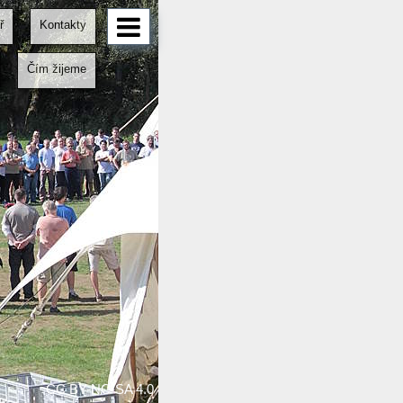
ř
Kontakty
Čím žijeme
CC BY-NC-SA 4.0