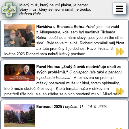
Mladý muž, který neumí plakat, je barbar.
Starý muž, který se neumí smát, je trouba.
Richard Rohr
Návštěva u Richarda Rohra
Právě jsem se vrátil
z Albuquerque, kde jsem byl navštívit Richarda
Rohra. Loučil se s námi slovy: „see you on the other
side“. Bylo to velmi silné. Richard proměnil můj život
a z této proměny žiju dodnes. Pavel Hrdina, 8.
května 2026 Richard nám nahrál krátký pozdrav: … ...
Pavel Hrdina: „Zralý člověk neobviňuje okolí ze
svých problémů.“
O chlapech (ale také o ženách)
v podcastu Ecclesia
V rozhovoru se probírají
otázky postavení muže v církvi, forem spirituality,
které muže skutečně oslovují. Která témata muže v církevním
prostředí tiše bolí, ale jen zřídka se o nich otevřeně mluví. Mluví se o
rituálu přechodu muže do zralé dospělosti – jaký je jeho hlubší smysl,
jaké může mít místo v životě církve. … ...
Eurosoul 2025
Lotyšsko 11. - 14. 9. 2025
… ...