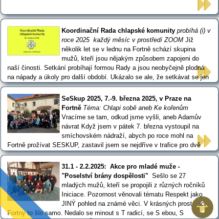
Koordinační Rada chlapské komunity
probíhá (i) v
roce 2025 každý měsíc v prostředí ZOOM
Již
několik let se v lednu na Fortně schází skupina
mužů, kteří jsou nějakým způsobem zapojeni do
naší činosti. Setkání probíhají formou Rady a jsou neobyčejně plodná
na nápady a úkoly pro další období. Ukázalo se ale, že setkávat se jen
jednou za rok je málo, lednové nadšení během roku postupně vyprchá.
A tak jsme se rozhodli vyčllenit menší dělný počet - … ...
SeSkup 2025, 7.-9. března 2025, v Praze na
Fortně
Téma: Chlapi sobě aneb Ke kořenům
Vracíme se tam, odkud jsme vyšli, aneb Adamův
návrat Když jsem v pátek 7. března vystoupil na
smíchovském nádraží, abych po roce mohl na
Fortně prožívat SESKUP, zastavil jsem se nejdříve v trafice pro dvě
jízdenky na MHD. Přede mnou stejnou potřebu měli ještě asi tři
zákazníci, takže prodejnou znělo: „Dvě za čtyřicet, čtyři za třicet.“ „Dvě
31.1 - 2.2.2025: Akce pro mladé muže -
za … ...
"Poselství brány dospělosti"
Sešlo se 27
mladých mužů, kteří se propojili z různých ročníků
Iniciace. Pozornost věnovali tématu Respekt jako
JINÝ pohled na známé věci. V krásných prostorách
Fortny to šlo samo. Nedalo se minout s T radicí, se S ebou, S